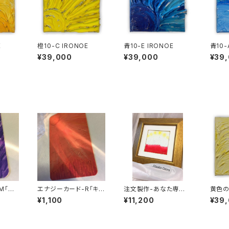
E
橙10-C IRONOE
青10-E IRONOE
¥39,000
¥39,000
¥39
M「キ
エナジーカード-R「キャ
注文製作-あなた専用
黄色の
イズ」
ッシュカードサイズ」
のREIKI ART IRONOE
¥1,100
¥11,200
¥39
クレパスタイプ 10㎝×1
0㎝