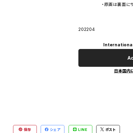
・原画は裏面にサイン
202204
Internationa
Ad
日本国内
保存
シェア
LINE
ポスト