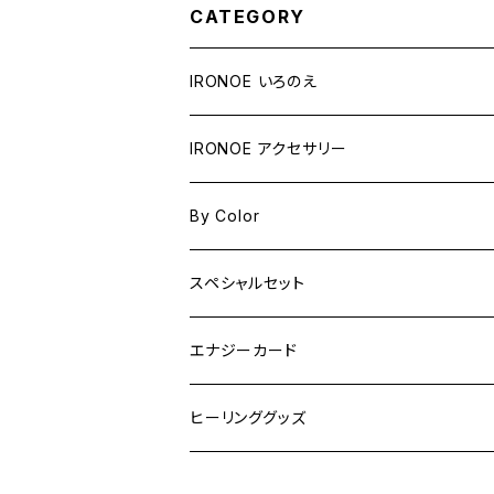
CATEGORY
IRONOE いろのえ
アクリル画
IRONOE アクセサリー
縦100mm×横100mmより小さい
クレパス画
受注制作
By Color
縦100mm×横100mm
注文制作（描き下ろし）
完成品
Blue
スペシャルセット
縦100mm×横100mmより大きい
エナジーカード
Green
エナジーカード
正方形
Purple
ヒーリンググッズ
長方形
Red