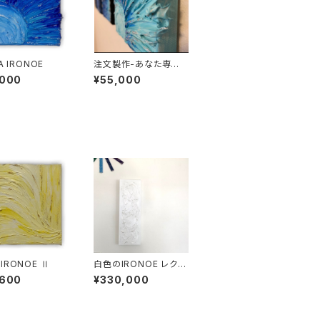
青10-A IRONOE
注文製作-あなた専用
のREIKI ART IRONOE
,000
¥55,000
アクリル画10センチ角
IRONOE Ⅱ
白色のIRONOE レクタ
ングル 20×60×3.5セ
,600
¥330,000
ンチ