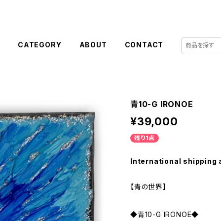
E
CATEGORY
ABOUT
CONTACT
青10-G IRONOE
¥39,000
残り1点
International shipping 
【青の世界】
◆青10-G IRONOE◆