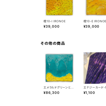
橙10-I IRONOE
橙10-E IRONO
¥39,000
¥39,000
その他の商品
エメラルドグリーンと黄
エナジーカード-
色のエナジーアートIR
ャッシュカードサ
¥86,300
¥1,100
ONOE18センチ×18セ
ンチ