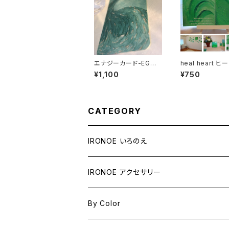
エナジーカード-EG
heal heart 
「キャッシュカードサイ
の絵本
¥1,100
¥750
ズ」
CATEGORY
IRONOE いろのえ
アクリル画
IRONOE アクセサリー
縦100mm×横100mmより小さい
クレパス画
受注制作
By Color