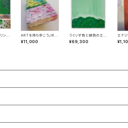
ヒーリング
ARTを持ち歩こう。IRO
うぐいす色と緑色のエナ
エナジ
NOE原画ピンバッチ。
ジーアートIRONOE18
ッシュ
¥11,000
¥69,300
¥1,1
センチ×18センチ