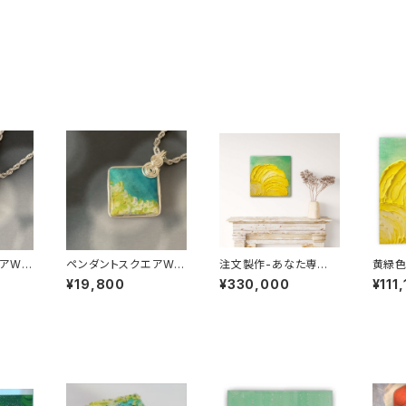
アW-
ペンダントスクエアW-
注文製作-あなた専用
黄緑色
リーT
エナジーアクセサリーT
のREIKI ART IRONOE
E
¥19,800
¥330,000
¥111
P
アクリル画 F6号（410
mm x 318mm)